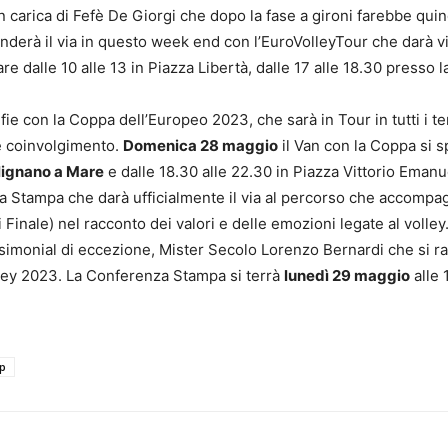
carica di Fefè De Giorgi che dopo la fase a gironi farebbe quind
nderà il via in questo week end con l’EuroVolleyTour che darà vi
lare dalle 10 alle 13 in Piazza Libertà, dalle 17 alle 18.30 presso
ie con la Coppa dell’Europeo 2023, che sarà in Tour in tutti i te
 e coinvolgimento.
Domenica 28 maggio
il Van con la Coppa si sp
lignano a Mare
e dalle 18.30 alle 22.30 in Piazza Vittorio Eman
a Stampa che darà ufficialmente il via al percorso che accompag
i Finale) nel racconto dei valori e delle emozioni legate al volle
tesimonial di eccezione, Mister Secolo Lorenzo Bernardi che si ra
lley 2023. La Conferenza Stampa si terrà
lunedì 29 maggio
alle 
p