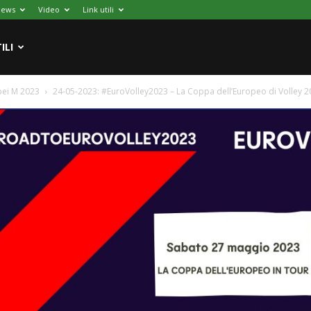
News
Video
Link utili
ILI
pei M 2023
24-05-2023: #EuroVolley2023 – La Coppa dell’Europeo di Volley 2023