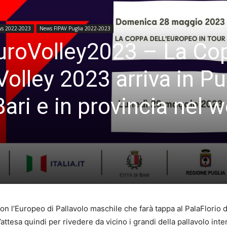
s 2022-2023
News FIPAV Puglia 2022-2023
uroVolley2023 – La Co
Volley 2023 arriva in Pu
ari e in provincia nel 
con l’Europeo di Pallavolo maschile che farà tappa al PalaFlorio d
attesa quindi per rivedere da vicino i grandi della pallavolo inte