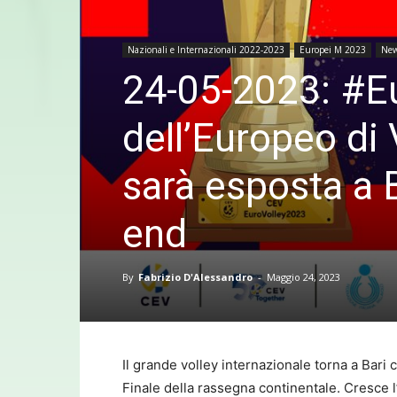
Nazionali e Internazionali 2022-2023
Europei M 2023
New
24-05-2023: #E
dell’Europeo di 
sarà esposta a B
end
By
Fabrizio D'Alessandro
-
Maggio 24, 2023
Il grande volley internazionale torna a Bari 
Finale della rassegna continentale. Cresce l’