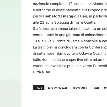
nazionale campione d’Europa e del Mondo in 
Il percorso di avvicinamento all’Europeo pre
partirà
sabato 27 maggio
a
Bari
, in partico
alle 23 sulla Spiaggia di Torre Quetta.
Sarà possibile immortalare e scattare un self
continentale in una giornata di animazione
10 alle 13 sul Ponte di Lama Monachile a
Po
La tre giorni si concluderà con la Conferenz
di settembre (Bari ospiterà Ottavi e Quarti d
istituzioni politiche e sportive oltre ad un 
estate pallavolistica pugliese verso EuroVo
Città a Bari.
TAGS
EuroVolley2023
fipavpuglia
flash
to