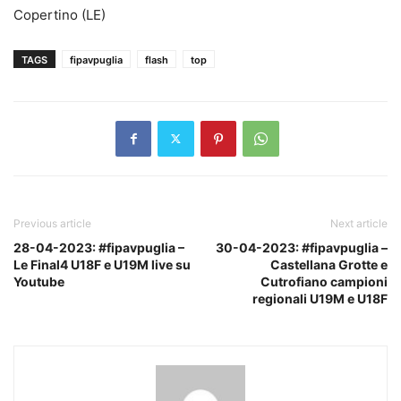
Copertino (LE)
TAGS
fipavpuglia
flash
top
Previous article
Next article
28-04-2023: #fipavpuglia –
30-04-2023: #fipavpuglia –
Le Final4 U18F e U19M live su
Castellana Grotte e
Youtube
Cutrofiano campioni
regionali U19M e U18F