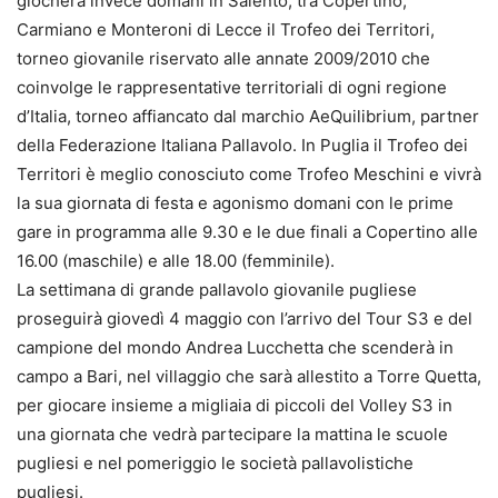
giocherà invece domani in Salento, tra Copertino,
Carmiano e Monteroni di Lecce il Trofeo dei Territori,
torneo giovanile riservato alle annate 2009/2010 che
coinvolge le rappresentative territoriali di ogni regione
d’Italia, torneo affiancato dal marchio AeQuilibrium, partner
della Federazione Italiana Pallavolo. In Puglia il Trofeo dei
Territori è meglio conosciuto come Trofeo Meschini e vivrà
la sua giornata di festa e agonismo domani con le prime
gare in programma alle 9.30 e le due finali a Copertino alle
16.00 (maschile) e alle 18.00 (femminile).
La settimana di grande pallavolo giovanile pugliese
proseguirà giovedì 4 maggio con l’arrivo del Tour S3 e del
campione del mondo Andrea Lucchetta che scenderà in
campo a Bari, nel villaggio che sarà allestito a Torre Quetta,
per giocare insieme a migliaia di piccoli del Volley S3 in
una giornata che vedrà partecipare la mattina le scuole
pugliesi e nel pomeriggio le società pallavolistiche
pugliesi.