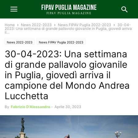
FIPAV PUGLIA MAGAZINE
FIPAV PUGLIA MAGAZINE
Home
News 2022-2023
News FIPAV Puglia 2022-2023
30-04-
2023: Una settimana di grande pallavolo giovanile in Puglia, giovedì arriva
il...
News 2022-2023
News FIPAV Puglia 2022-2023
30-04-2023: Una settimana
Volley Giovanile 2022-2023
di grande pallavolo giovanile
in Puglia, giovedì arriva il
campione del Mondo Andrea
Lucchetta
By
Fabrizio D'Alessandro
-
Aprile 30, 2023