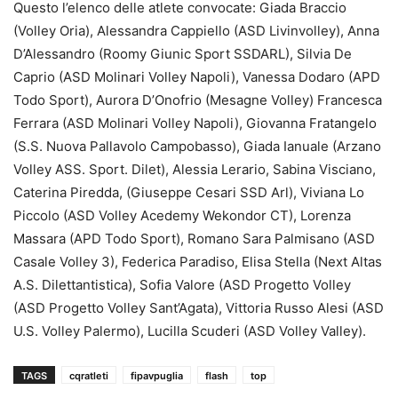
Questo l’elenco delle atlete convocate: Giada Braccio
(Volley Oria), Alessandra Cappiello (ASD Livinvolley), Anna
D’Alessandro (Roomy Giunic Sport SSDARL), Silvia De
Caprio (ASD Molinari Volley Napoli), Vanessa Dodaro (APD
Todo Sport), Aurora D’Onofrio (Mesagne Volley) Francesca
Ferrara (ASD Molinari Volley Napoli), Giovanna Fratangelo
(S.S. Nuova Pallavolo Campobasso), Giada Ianuale (Arzano
Volley ASS. Sport. Dilet), Alessia Lerario, Sabina Visciano,
Caterina Piredda, (Giuseppe Cesari SSD Arl), Viviana Lo
Piccolo (ASD Volley Acedemy Wekondor CT), Lorenza
Massara (APD Todo Sport), Romano Sara Palmisano (ASD
Casale Volley 3), Federica Paradiso, Elisa Stella (Next Altas
A.S. Dilettantistica), Sofia Valore (ASD Progetto Volley
(ASD Progetto Volley Sant’Agata), Vittoria Russo Alesi (ASD
U.S. Volley Palermo), Lucilla Scuderi (ASD Volley Valley).
TAGS
cqratleti
fipavpuglia
flash
top