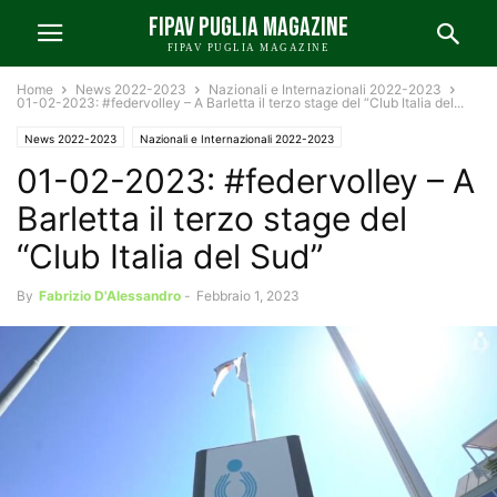
FIPAV PUGLIA MAGAZINE
FIPAV PUGLIA MAGAZINE
Home
News 2022-2023
Nazionali e Internazionali 2022-2023
01-02-2023: #federvolley – A Barletta il terzo stage del “Club Italia del...
News 2022-2023
Nazionali e Internazionali 2022-2023
01-02-2023: #federvolley – A
News FIPAV Puglia 2022-2023
Barletta il terzo stage del
“Club Italia del Sud”
By
Fabrizio D'Alessandro
-
Febbraio 1, 2023