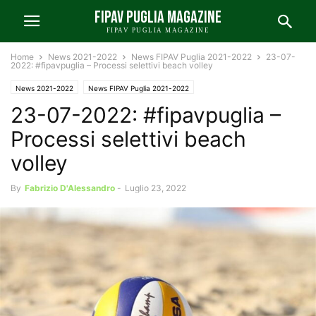
FIPAV PUGLIA MAGAZINE
FIPAV PUGLIA MAGAZINE
Home
News 2021-2022
News FIPAV Puglia 2021-2022
23-07-
2022: #fipavpuglia – Processi selettivi beach volley
News 2021-2022
News FIPAV Puglia 2021-2022
23-07-2022: #fipavpuglia –
Processi selettivi beach
volley
By
Fabrizio D'Alessandro
-
Luglio 23, 2022