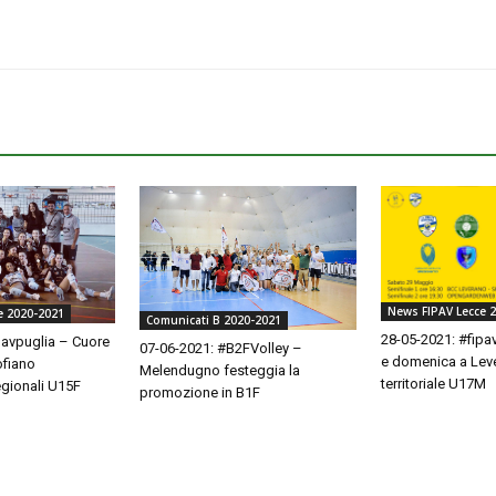
News FIPAV Lecce 
e 2020-2021
Comunicati B 2020-2021
28-05-2021: #fipa
pavpuglia – Cuore
07-06-2021: #B2FVolley –
e domenica a Leve
fiano
Melendugno festeggia la
territoriale U17M
gionali U15F
promozione in B1F