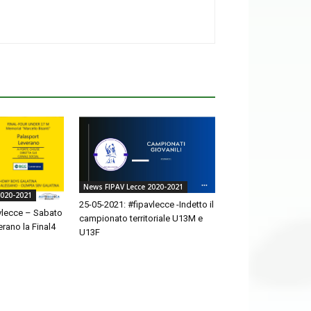
News FIPAV Lecce 2020-2021
2020-2021
25-05-2021: #fipavlecce -Indetto il
vlecce – Sabato
campionato territoriale U13M e
rano la Final4
U13F