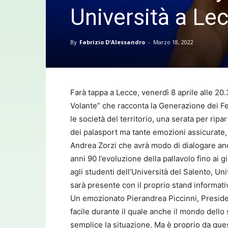
Università a Le
By
Fabrizio D'Alessandro
-
Marzo 18, 2022
Farà tappa a Lecce, venerdì 8 aprile alle 20
Volante” che racconta la Generazione dei Fe
le società del territorio, una serata per ri
dei palasport ma tante emozioni assicurate, 
Andrea Zorzi che avrà modo di dialogare anch
anni 90 l’evoluzione della pallavolo fino ai g
agli studenti dell’Università del Salento, U
sarà presente con il proprio stand informativo
Un emozionato Pierandrea Piccinni, Preside
facile durante il quale anche il mondo dell
semplice la situazione. Ma è proprio da ques