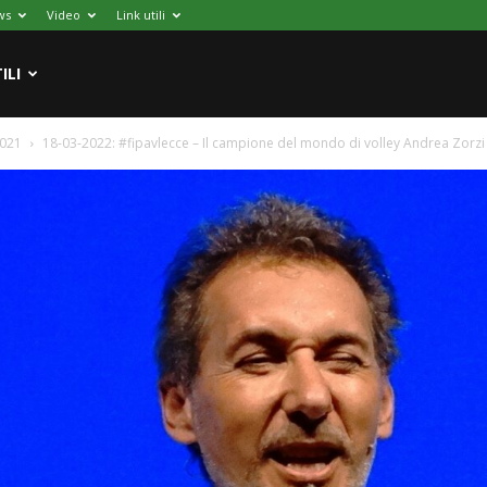
ws
Video
Link utili
ILI
2021
18-03-2022: #fipavlecce – Il campione del mondo di volley Andrea Zorzi a