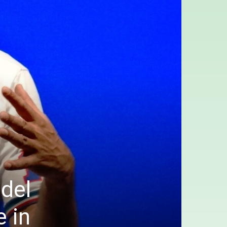
 del
e in