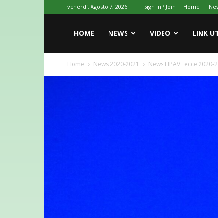
venerdì, Agosto 7, 2026
Sign in / Join
Home
Ne
HOME
NEWS
VIDEO
LINK UT
Home
News 2020-2021
News FIPAV Lecce 2020-