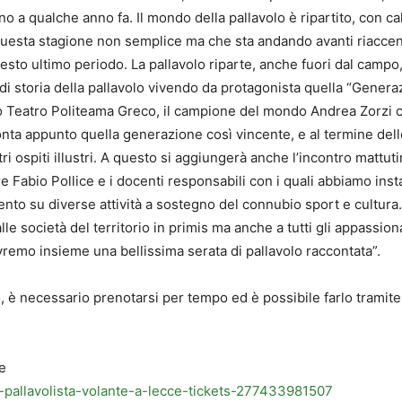
fino a qualche anno fa. Il mondo della pallavolo è ripartito, con c
 questa stagione non semplice ma che sta andando avanti riaccende
uesto ultimo periodo. La pallavolo riparte, anche fuori dal campo
i storia della pallavolo vivendo da protagonista quella “Genera
 Teatro Politeama Greco, il campione del mondo Andrea Zorzi che
onta appunto quella generazione così vincente, e al termine del
ri ospiti illustri. A questo si aggiungerà anche l’incontro mattuti
ore Fabio Pollice e i docenti responsabili con i quali abbiamo in
ento su diverse attività a sostegno del connubio sport e cultura.
e società del territorio in primis ma anche a tutti gli appassion
vremo insieme una bellissima serata di pallavolo raccontata”.
, è necessario prenotarsi per tempo ed è possibile farlo tramite 
e
l-pallavolista-volante-a-lecce-tickets-277433981507