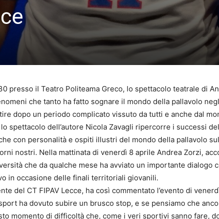
cce
.30 presso il Teatro Politeama Greco, lo spettacolo teatrale di A
nomeni che tanto ha fatto sognare il mondo della pallavolo neg
partire dopo un periodo complicato vissuto da tutti e anche dal m
lo spettacolo dell’autore Nicola Zavagli ripercorre i successi de
e con personalità e ospiti illustri del mondo della pallavolo su
iorni nostri. Nella mattinata di venerdì 8 aprile Andrea Zorzi, acc
niversità che da qualche mese ha avviato un importante dialogo c
 in occasione delle finali territoriali giovanili.
nte del CT FIPAV Lecce, ha così commentato l’evento di venerdì 
o sport ha dovuto subire un brusco stop, e se pensiamo che anco
to momento di difficoltà che, come i veri sportivi sanno fare, do