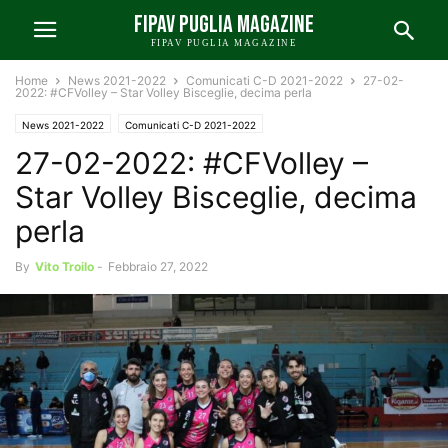
FIPAV PUGLIA MAGAZINE
FIPAV PUGLIA MAGAZINE
Home
News 2021-2022
Comunicati C-D 2021-2022
27-02-
2022: #CFVolley – Star Volley Bisceglie, decima perla
News 2021-2022
Comunicati C-D 2021-2022
27-02-2022: #CFVolley –
Star Volley Bisceglie, decima
perla
By
Vito Troilo
-
Febbraio 27, 2022