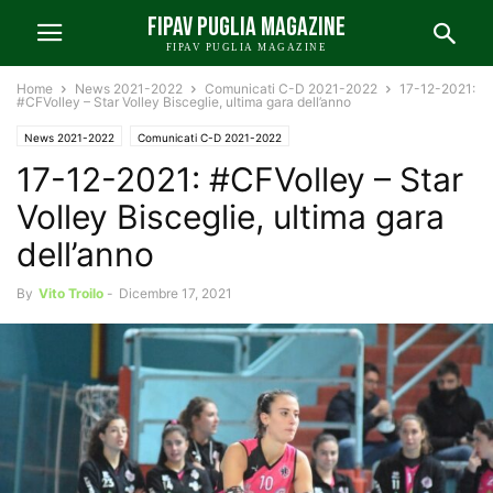
FIPAV PUGLIA MAGAZINE
FIPAV PUGLIA MAGAZINE
Home
News 2021-2022
Comunicati C-D 2021-2022
17-12-2021:
#CFVolley – Star Volley Bisceglie, ultima gara dell’anno
News 2021-2022
Comunicati C-D 2021-2022
17-12-2021: #CFVolley – Star
Volley Bisceglie, ultima gara
dell’anno
By
Vito Troilo
-
Dicembre 17, 2021