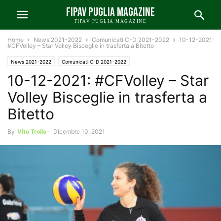
FIPAV PUGLIA MAGAZINE
FIPAV PUGLIA MAGAZINE
Home
News 2021-2022
Comunicati C-D 2021-2022
10-12-2021:
#CFVolley – Star Volley Bisceglie in trasferta a Bitetto
News 2021-2022
Comunicati C-D 2021-2022
10-12-2021: #CFVolley – Star
Volley Bisceglie in trasferta a
Bitetto
By
Vito Troilo
-
Dicembre 10, 2021