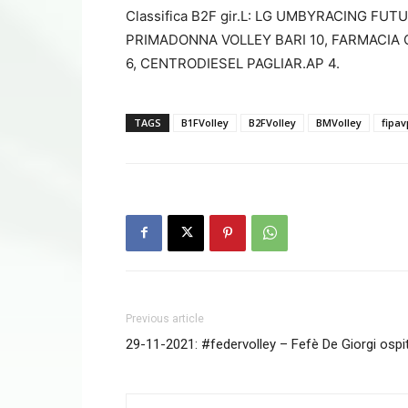
Classifica B2F gir.L: LG UMBYRACING FU
PRIMADONNA VOLLEY BARI 10, FARMACIA 
6, CENTRODIESEL PAGLIAR.AP 4.
TAGS
B1FVolley
B2FVolley
BMVolley
fipav
Previous article
29-11-2021: #federvolley – Fefè De Giorgi ospite