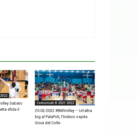
-2022
Comunicati B 2021-2022
olley Sabato
tta sfida il
25-02-2022 #BMVolley – Un’altra
big al PalaPoli, l’Indeco ospita
Gioia del Colle