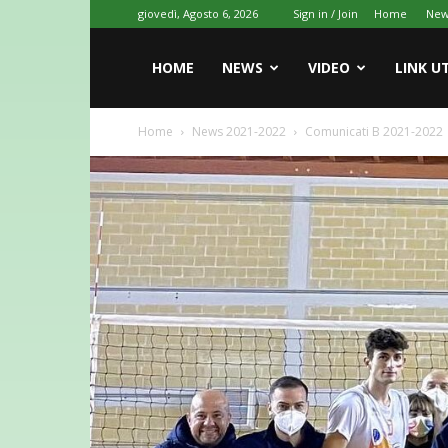
giovedì, Agosto 6, 2026
Sign in / Join
Home
New
HOME
NEWS
VIDEO
LINK UT
Home
News 2021-2022
Comunicati B 2021-2022