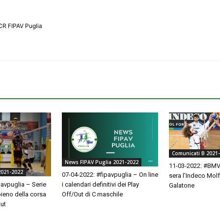
CR FIPAV Puglia
Comunicati B 2021
News FIPAV Puglia 2021-2022
11-03-2022: #BMV
2021-2022
07-04-2022: #fipavpuglia – On line
sera l’Indeco Molfe
i calendari definitivi dei Play
pavpuglia – Serie
Galatone
Off/Out di C maschile
pieno della corsa
Out