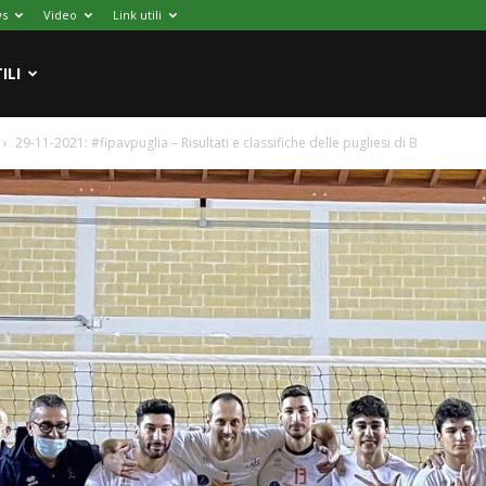
s
Video
Link utili
ILI
29-11-2021: #fipavpuglia – Risultati e classifiche delle pugliesi di B