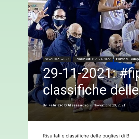
News 2021-2022
Comunicati B 2021-2022
Punto sui camp
29-11-2021: #fip
classifiche delle
By
Fabrizio D'Alessandro
-
Novembre 29, 2021
Risultati e classifiche delle pugliesi di B