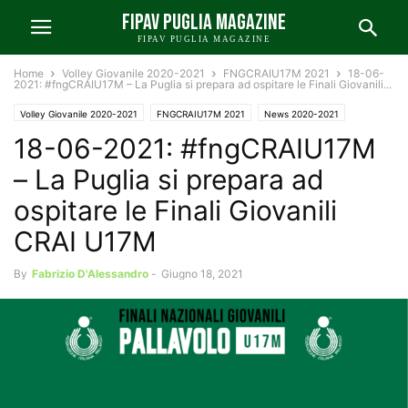
FIPAV PUGLIA MAGAZINE
FIPAV PUGLIA MAGAZINE
Home
Volley Giovanile 2020-2021
FNGCRAIU17M 2021
18-06-
2021: #fngCRAIU17M – La Puglia si prepara ad ospitare le Finali Giovanili...
Volley Giovanile 2020-2021
FNGCRAIU17M 2021
News 2020-2021
18-06-2021: #fngCRAIU17M
News FIPAV Puglia 2020-2021
– La Puglia si prepara ad
ospitare le Finali Giovanili
CRAI U17M
By
Fabrizio D'Alessandro
-
Giugno 18, 2021