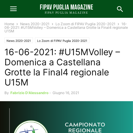
FIPAV PUGLIA MAGAZINE
FIPAV PUGLIA MAGAZINE
Home
News 2020-2021
Lo Zoom di FIPAV Puglia 2020-2021
16-
06-2021: #U15MVolley – Domenica a Castellana Grotte la Final4 regionale
U15M
News 2020-2021
Lo Zoom di FIPAV Puglia 2020-2021
16-06-2021: #U15MVolley –
Volley Giovanile 2020-2021
Domenica a Castellana
Grotte la Final4 regionale
U15M
By
Fabrizio D'Alessandro
-
Giugno 16, 2021