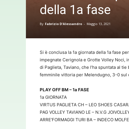
della 1a fase
By
Fabrizio D'Alessandro
-
Maggio 13, 2021
Si è conclusa la 1a giornata della 1a fase pe
impegnate Cerignola e Grotte Volley Noci, 
di Paglieta, Taviano, che l’ha spuntata al ti
femminile vittoria per Melendugno, 3-0 sul c
PLAY OFF BM – 1a FASE
1a GIORNATA
VIRTUS PAGLIETA CH – LEO SHOES CASARAN
PAG VOLLEY TAVIANO LE – N.V.G JOIVOLLEY 
ARRE’FORMAGGI TURI BA – INDECO MOLFETT