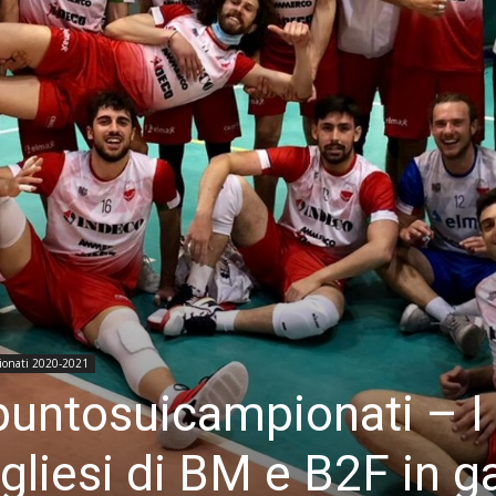
ionati 2020-2021
puntosuicampionati – I
pugliesi di BM e B2F in g