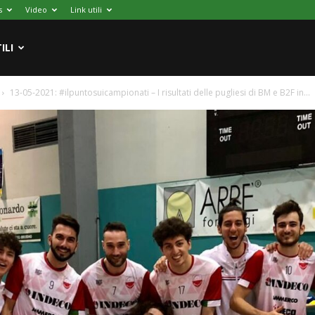
s
Video
Link utili
ILI
13-05-2021: #ilpuntosuicampionati – I risultati delle pugliesi di BM e B2F in...