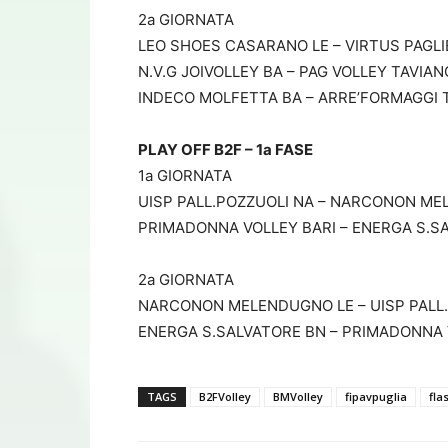
2a GIORNATA
LEO SHOES CASARANO LE – VIRTUS PAGLIE
N.V.G JOIVOLLEY BA – PAG VOLLEY TAVIANO 
INDECO MOLFETTA BA – ARRE’FORMAGGI TU
PLAY OFF B2F – 1a FASE
1a GIORNATA
UISP PALL.POZZUOLI NA – NARCONON MELE
PRIMADONNA VOLLEY BARI – ENERGA S.SAL
2a GIORNATA
NARCONON MELENDUGNO LE – UISP PALL.PO
ENERGA S.SALVATORE BN – PRIMADONNA VO
TAGS
B2FVolley
BMVolley
fipavpuglia
fla