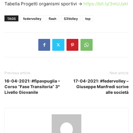
Tabella Progetti organismi sportivi ->
https://bit.ly/3mUJykI
TAGS
federvolley
flash
S3Volley
top
Previous article
Next article
16-04-2021: #fipavpuglia –
17-04-2021: #federvolley –
Corso “Fase Transitoria” 3°
Giuseppe Manfredi scrive
Livello Giovanile
alle società