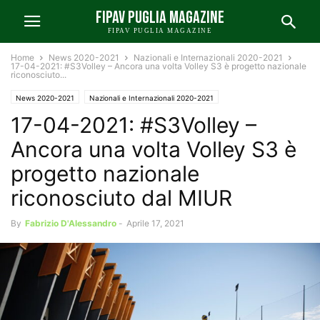
FIPAV PUGLIA MAGAZINE
FIPAV PUGLIA MAGAZINE
Home
News 2020-2021
Nazionali e Internazionali 2020-2021
17-04-2021: #S3Volley – Ancora una volta Volley S3 è progetto nazionale
riconosciuto...
News 2020-2021
Nazionali e Internazionali 2020-2021
17-04-2021: #S3Volley –
Ancora una volta Volley S3 è
progetto nazionale
riconosciuto dal MIUR
By
Fabrizio D'Alessandro
-
Aprile 17, 2021