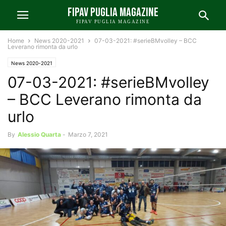
FIPAV PUGLIA MAGAZINE
FIPAV PUGLIA MAGAZINE
Home
News 2020-2021
07-03-2021: #serieBMvolley – BCC
Leverano rimonta da urlo
News 2020-2021
07-03-2021: #serieBMvolley
– BCC Leverano rimonta da
urlo
By
Alessio Quarta
-
Marzo 7, 2021