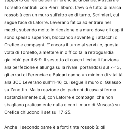
Torsello centrali, con Pierri libero. L’avvio è tutto di marca
rossoblù con un muro sull’altro ex di turno, Scrimieri, cui
segue l’ace di Latorre. Leverano fatica ad entrare nel
match, subendo molto in ricezione e a muro dove gli ospiti
sono spesso superiori, bloccando sovente gli attacchi di
Orefice e compagni. E’ ancora il turno al servizio, questa
volta di Torsello, a mettere in difficoltà la retroguardia
gialloblù per il 6-9. Il sestetto di coach Licchelli funziona
alla perfezione e allunga sulla rivale, portandosi sul 7-13,
gli errori di Ferenciac e Baldari danno un minimo di vitalità
alla BCC Leverano sull’11-16, cui segue il muro di Galasso
su Zanettin. Ma la reazione dei padroni di casa si ferma
sostanzialmente qui, con Latorre e compagni che non
sbagliano praticamente nulla e con il muro di Muscarà su
Orefice chiudono il set sul 17-25.
Anche il secondo game è a forti tinte rossoblù: gli