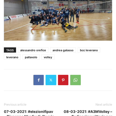
TAGS
alessandro orefice
andrea galasso
bcc leverano
leverano
pallavolo
volley
Previous article
Next article
07-03-2021: #elezionifipav
08-03-2021: #A3MVolley –