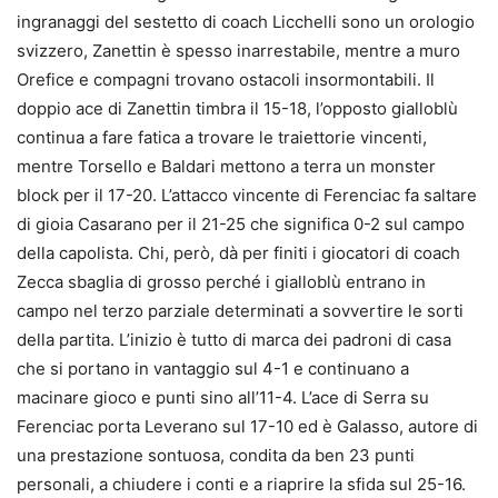
ingranaggi del sestetto di coach Licchelli sono un orologio
svizzero, Zanettin è spesso inarrestabile, mentre a muro
Orefice e compagni trovano ostacoli insormontabili. Il
doppio ace di Zanettin timbra il 15-18, l’opposto gialloblù
continua a fare fatica a trovare le traiettorie vincenti,
mentre Torsello e Baldari mettono a terra un monster
block per il 17-20. L’attacco vincente di Ferenciac fa saltare
di gioia Casarano per il 21-25 che significa 0-2 sul campo
della capolista. Chi, però, dà per finiti i giocatori di coach
Zecca sbaglia di grosso perché i gialloblù entrano in
campo nel terzo parziale determinati a sovvertire le sorti
della partita. L’inizio è tutto di marca dei padroni di casa
che si portano in vantaggio sul 4-1 e continuano a
macinare gioco e punti sino all’11-4. L’ace di Serra su
Ferenciac porta Leverano sul 17-10 ed è Galasso, autore di
una prestazione sontuosa, condita da ben 23 punti
personali, a chiudere i conti e a riaprire la sfida sul 25-16.