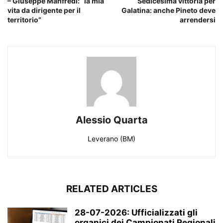
– Giuseppe Manfredi: “la mia
Sedicesima vittoria per
vita da dirigente per il
Galatina: anche Pineto deve
territorio”
arrendersi
Alessio Quarta
Leverano (BM)
RELATED ARTICLES
28-07-2026: Ufficializzati gli
organici dei Campionati Regionali