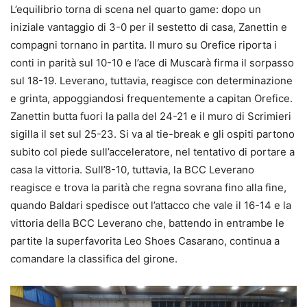
L’equilibrio torna di scena nel quarto game: dopo un
iniziale vantaggio di 3-0 per il sestetto di casa, Zanettin e
compagni tornano in partita. Il muro su Orefice riporta i
conti in parità sul 10-10 e l’ace di Muscarà firma il sorpasso
sul 18-19. Leverano, tuttavia, reagisce con determinazione
e grinta, appoggiandosi frequentemente a capitan Orefice.
Zanettin butta fuori la palla del 24-21 e il muro di Scrimieri
sigilla il set sul 25-23. Si va al tie-break e gli ospiti partono
subito col piede sull’acceleratore, nel tentativo di portare a
casa la vittoria. Sull’8-10, tuttavia, la BCC Leverano
reagisce e trova la parità che regna sovrana fino alla fine,
quando Baldari spedisce out l’attacco che vale il 16-14 e la
vittoria della BCC Leverano che, battendo in entrambe le
partite la superfavorita Leo Shoes Casarano, continua a
comandare la classifica del girone.