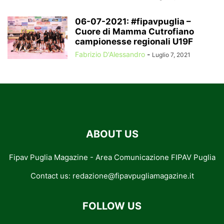
06-07-2021: #fipavpuglia –
Cuore di Mamma Cutrofiano
campionesse regionali U19F
Fabrizio D'Alessandro
-
Luglio 7, 2021
ABOUT US
Fipav Puglia Magazine - Area Comunicazione FIPAV Puglia
Contact us:
redazione@fipavpugliamagazine.it
FOLLOW US