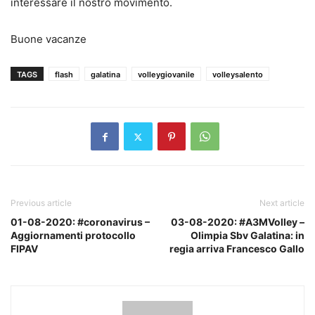
interessare il nostro movimento.
Buone vacanze
TAGS
flash
galatina
volleygiovanile
volleysalento
Previous article
Next article
01-08-2020: #coronavirus –
03-08-2020: #A3MVolley –
Aggiornamenti protocollo
Olimpia Sbv Galatina: in
FIPAV
regia arriva Francesco Gallo