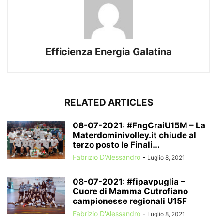
Efficienza Energia Galatina
RELATED ARTICLES
08-07-2021: #FngCraiU15M – La
Materdominivolley.it chiude al
terzo posto le Finali...
Fabrizio D'Alessandro
-
Luglio 8, 2021
08-07-2021: #fipavpuglia –
Cuore di Mamma Cutrofiano
campionesse regionali U15F
Fabrizio D'Alessandro
-
Luglio 8, 2021