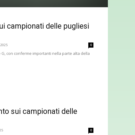
ui campionati delle pugliesi
 2025
0
 G, con conferme importanti nella parte alta della
nto sui campionati delle
25
0