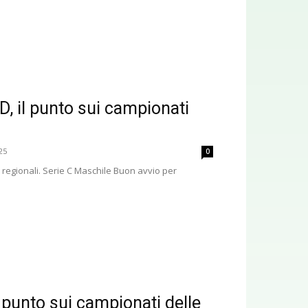
D, il punto sui campionati
25
0
i regionali. Serie C Maschile Buon avvio per
l punto sui campionati delle