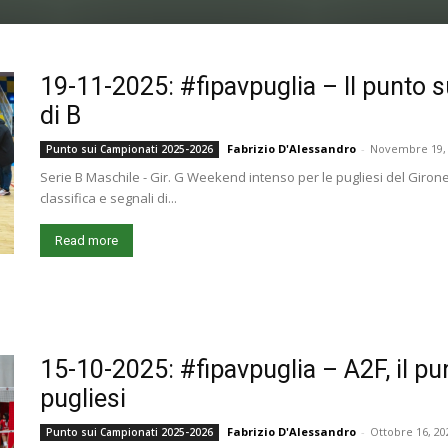
19-11-2025: #fipavpuglia – Il punto s
di B
Fabrizio D'Alessandro
-
Novembre 19,
Punto sui Campionati 2025-2026
Serie B Maschile - Gir. G Weekend intenso per le pugliesi del Girone
classifica e segnali di...
Read more
15-10-2025: #fipavpuglia – A2F, il pu
pugliesi
Fabrizio D'Alessandro
-
Ottobre 16, 20
Punto sui Campionati 2025-2026