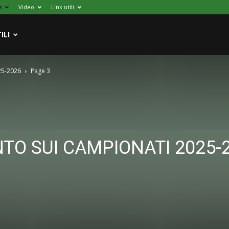
s
Video
Link utili
ILI
25-2026
Page 3
TO SUI CAMPIONATI 2025-