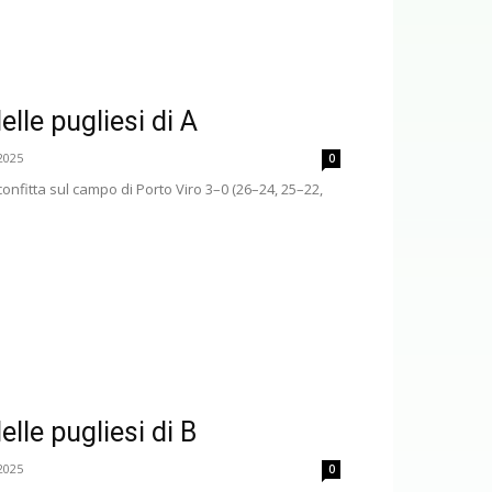
lle pugliesi di A
2025
0
onfitta sul campo di Porto Viro 3–0 (26–24, 25–22,
lle pugliesi di B
2025
0