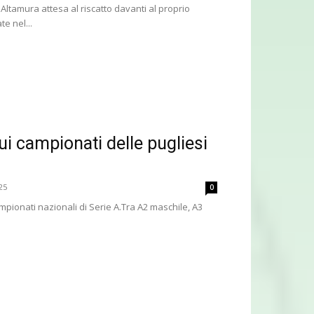
ltamura attesa al riscatto davanti al proprio
e nel...
ui campionati delle pugliesi
25
0
pionati nazionali di Serie A.Tra A2 maschile, A3