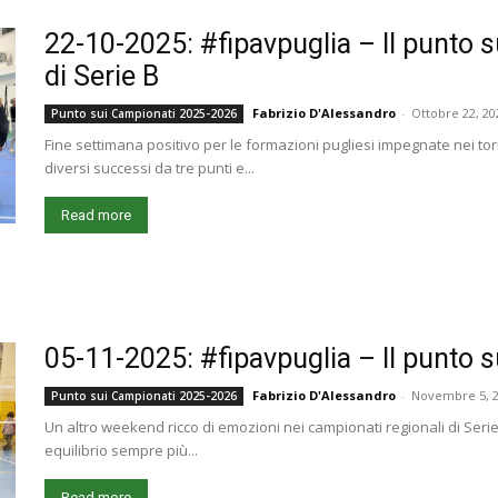
22-10-2025: #fipavpuglia – Il punto s
di Serie B
Fabrizio D'Alessandro
-
Ottobre 22, 20
Punto sui Campionati 2025-2026
Fine settimana positivo per le formazioni pugliesi impegnate nei tor
diversi successi da tre punti e...
Read more
05-11-2025: #fipavpuglia – Il punto s
Fabrizio D'Alessandro
-
Novembre 5, 
Punto sui Campionati 2025-2026
Un altro weekend ricco di emozioni nei campionati regionali di Serie
equilibrio sempre più...
Read more