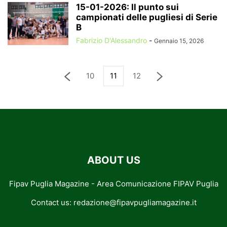
15-01-2026: Il punto sui
campionati delle pugliesi di Serie
B
Fabrizio D'Alessandro
-
Gennaio 15, 2026
10
11
12
ABOUT US
Fipav Puglia Magazine - Area Comunicazione FIPAV Puglia
Contact us:
redazione@fipavpugliamagazine.it