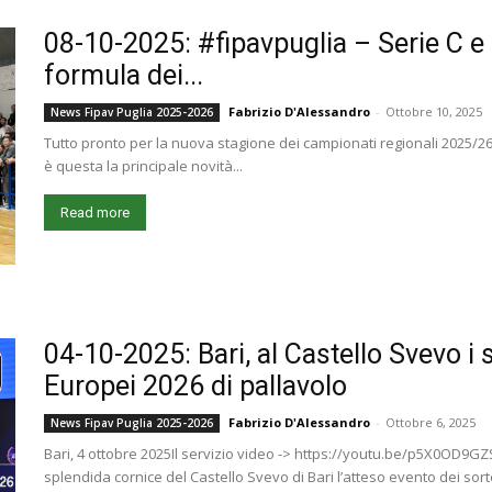
08-10-2025: #fipavpuglia – Serie C e D
formula dei...
Fabrizio D'Alessandro
-
Ottobre 10, 2025
News Fipav Puglia 2025-2026
Tutto pronto per la nuova stagione dei campionati regionali 2025/26.
è questa la principale novità...
Read more
04-10-2025: Bari, al Castello Svevo i
Europei 2026 di pallavolo
Fabrizio D'Alessandro
-
Ottobre 6, 2025
News Fipav Puglia 2025-2026
Bari, 4 ottobre 2025Il servizio video -> https://youtu.be/p5X0OD9
splendida cornice del Castello Svevo di Bari l’atteso evento dei sort