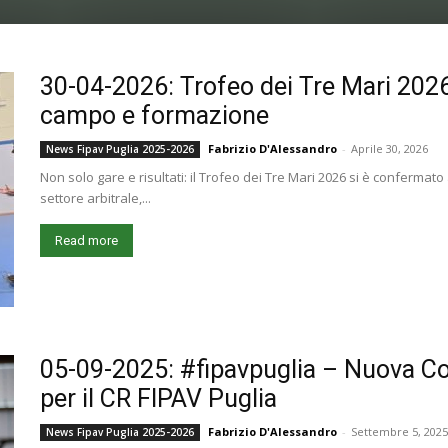
30-04-2026: Trofeo dei Tre Mari 2026, 
campo e formazione
Fabrizio D'Alessandro
-
Aprile 30, 2026
News Fipav Puglia 2025-2026
Non solo gare e risultati: il Trofeo dei Tre Mari 2026 si è conferma
settore arbitrale,...
Read more
05-09-2025: #fipavpuglia – Nuova Co
per il CR FIPAV Puglia
Fabrizio D'Alessandro
-
Settembre 5, 2025
News Fipav Puglia 2025-2026