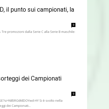
, il punto sui campionati, la
0
 Tre promozioni dalla Serie C alla Serie B maschile:
 sorteggi dei Campionati
0
GZSE?si=N85RG6NlDOYwd-HY Si è svolto nella
eggi dei Campionati...