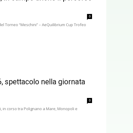
0
e del Torneo “Meschini” – AeQuilibrium Cup Trofeo
, spettacolo nella giornata
0
ri, in corso tra Polignano a Mare, Monopoli e