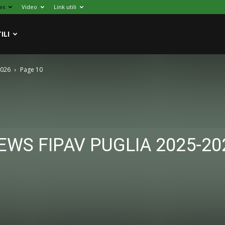
ws
Video
Link utili
ILI
2026
Page 10
EWS FIPAV PUGLIA 2025-20