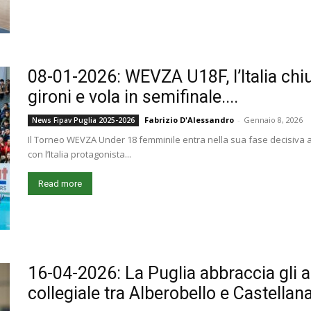
08-01-2026: WEVZA U18F, l’Italia chiu
gironi e vola in semifinale....
Fabrizio D'Alessandro
-
Gennaio 8, 2026
News Fipav Puglia 2025-2026
Il Torneo WEVZA Under 18 femminile entra nella sua fase decisiva al
con l’Italia protagonista...
Read more
16-04-2026: La Puglia abbraccia gli a
collegiale tra Alberobello e Castellan