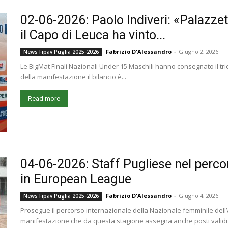
02-06-2026: Paolo Indiveri: «Palazzet
il Capo di Leuca ha vinto...
Fabrizio D'Alessandro
-
Giugno 2, 2026
News Fipav Puglia 2025-2026
Le BigMat Finali Nazionali Under 15 Maschili hanno consegnato il tr
della manifestazione il bilancio è...
Read more
04-06-2026: Staff Pugliese nel perco
in European League
Fabrizio D'Alessandro
-
Giugno 4, 2026
News Fipav Puglia 2025-2026
Prosegue il percorso internazionale della Nazionale femminile dell
manifestazione che da questa stagione assegna anche posti validi 