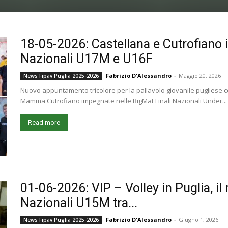
18-05-2026: Castellana e Cutrofiano 
Nazionali U17M e U16F
Fabrizio D'Alessandro
-
Maggio 20, 2026
News Fipav Puglia 2025-2026
Nuovo appuntamento tricolore per la pallavolo giovanile pugliese c
Mamma Cutrofiano impegnate nelle BigMat Finali Nazionali Under...
Read more
01-06-2026: VIP – Volley in Puglia, il
Nazionali U15M tra...
Fabrizio D'Alessandro
-
Giugno 1, 2026
News Fipav Puglia 2025-2026