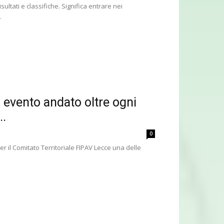
ultati e classifiche. Significa entrare nei
.
 evento andato oltre ogni
..
0
 il Comitato Territoriale FIPAV Lecce una delle