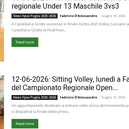
regionale Under 13 Maschile 3vs3
Fabrizio D'Alessandro
-
Giugno 10, 2026
News Fipav Puglia 2025-2026
A Castellana Grotte successo in finale contro ASD Volley Cassano al
Castellana Grotte la Final Four...
Read more
12-06-2026: Sitting Volley, lunedì a F
del Campionato Regionale Open...
Fabrizio D'Alessandro
-
Giugno 12, 2026
News Fipav Puglia 2025-2026
Un appuntamento destinato a entrare nella storia del movimento pug
si disputerà la finale della prima...
Read more