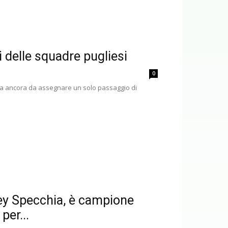
 delle squadre pugliesi
0
esta ancora da assegnare un solo passaggio di
ley Specchia, è campione
per...