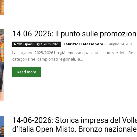
14-06-2026: Il punto sulle promozioni
Fabrizio D'Alessandro
-
Giugno 14, 2026
News Fipav Puglia 2025-2026
La stagione 2025/2026 ha già emesso quasi tutti i suoi verdetti. R
categoria nei campionati regionali, la...
Read more
14-06-2026: Storica impresa del Vol
d’Italia Open Misto. Bronzo nazionale 