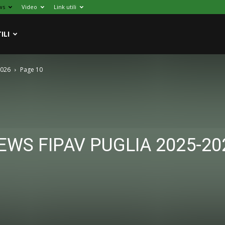
ws
Video
Link utili
ILI
2026
Page 10
EWS FIPAV PUGLIA 2025-20