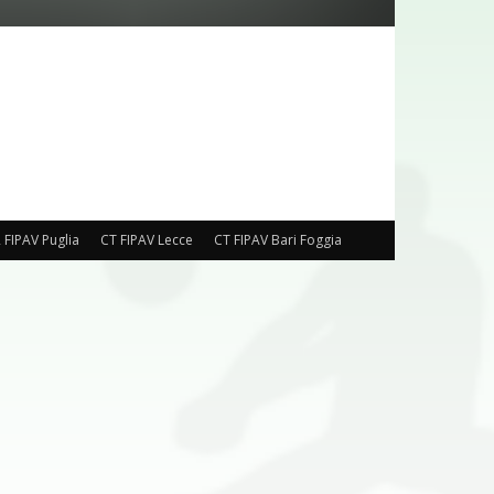
 FIPAV Puglia
CT FIPAV Lecce
CT FIPAV Bari Foggia