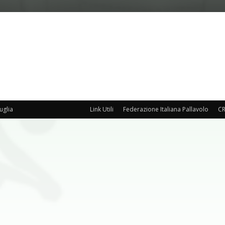
uglia
Link Utili
Federazione Italiana Pallavolo
CR