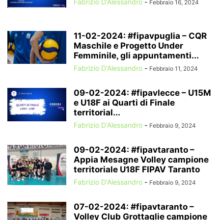
Fabrizio D'Alessandro
-
Febbraio 16, 2024
11-02-2024: #fipavpuglia – CQR
Maschile e Progetto Under
Femminile, gli appuntamenti...
Fabrizio D'Alessandro
-
Febbraio 11, 2024
09-02-2024: #fipavlecce – U15M
e U18F ai Quarti di Finale
territorial...
Fabrizio D'Alessandro
-
Febbraio 9, 2024
09-02-2024: #fipavtaranto –
Appia Mesagne Volley campione
territoriale U18F FIPAV Taranto
Fabrizio D'Alessandro
-
Febbraio 9, 2024
07-02-2024: #fipavtaranto –
Volley Club Grottaglie campione