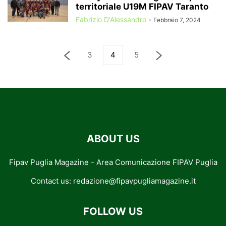
territoriale U19M FIPAV Taranto
Fabrizio D'Alessandro
-
Febbraio 7, 2024
3
4
5
ABOUT US
Fipav Puglia Magazine - Area Comunicazione FIPAV Puglia
Contact us:
redazione@fipavpugliamagazine.it
FOLLOW US