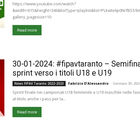
https://www.youtube.com/watch?
&width=615&height=346&listType=playlist&list=PLkwte6p0NrfBSS
gallery_pagesize=10
Read more
30-01-2024: #fipavtaranto – Semifinali
sprint verso i titoli U18 e U19
Fabrizio D'Alessandro
-
Gennaio 30, 202
News FIPAV Taranto 2022-2023
Sprint finale nei campionati U18 femminile e U19 maschile nelle fasi
al titolo anche i pass per la...
Read more