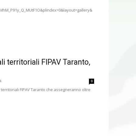
9vMhM_P91y_Q_MUtF1O&plindex=0&layout=gallery&
 territoriali FIPAV Taranto,
4
0
 territoriali FIPAV Taranto che assegneranno oltre