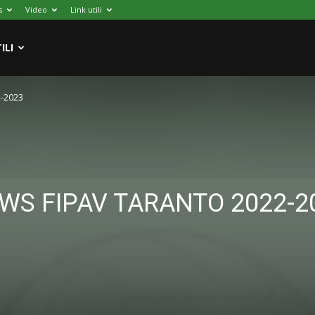
s
Video
Link utili
ILI
2-2023
WS FIPAV TARANTO 2022-2