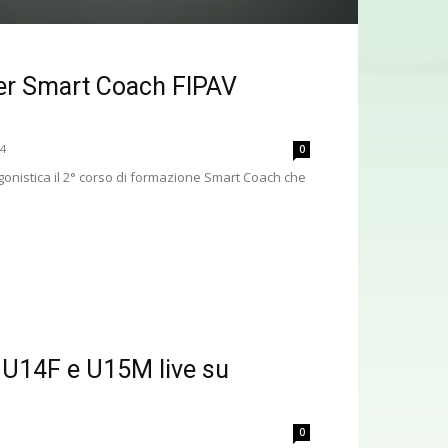
per Smart Coach FIPAV
24
0
gonistica il 2° corso di formazione Smart Coach che
4 U14F e U15M live su
0