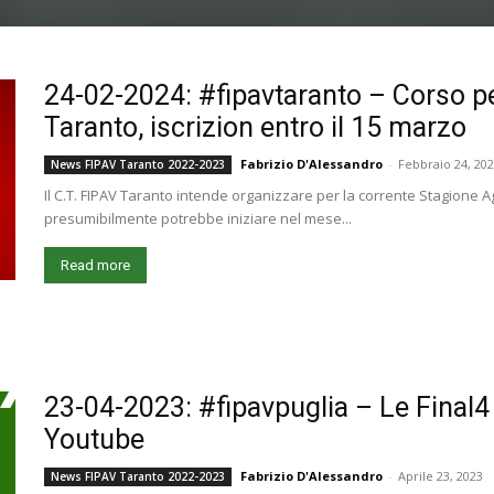
24-02-2024: #fipavtaranto – Corso 
Taranto, iscrizion entro il 15 marzo
Fabrizio D'Alessandro
-
Febbraio 24, 20
News FIPAV Taranto 2022-2023
Il C.T. FIPAV Taranto intende organizzare per la corrente Stagione A
presumibilmente potrebbe iniziare nel mese...
Read more
23-04-2023: #fipavpuglia – Le Final
Youtube
Fabrizio D'Alessandro
-
Aprile 23, 2023
News FIPAV Taranto 2022-2023