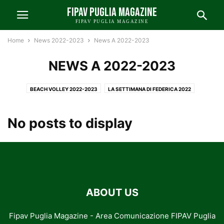
FIPAV PUGLIA MAGAZINE
FIPAV PUGLIA MAGAZINE
Home
News 2022-2023
News A 2022-2023
NEWS A 2022-2023
BEACH VOLLEY 2022-2023
LA SETTIMANA DI FEDERICA 2022
NAZIONALI E INTERNAZIONALI 2022-2023
NEWS A 2022-2023
NEWS B 2022-2023
NEWS C-D 2022-2023
No posts to display
NEWS FIPAV BARI-FOGGIA 2022-2023
NEWS FIPAV LECCE 2022-2023
NEWS FIPAV PUGLIA 2022-2023
NEWS FIPAV TARANTO 2022-2023
PUNTO SUI CAMPIONATI 2022-2023
VOLLEY GIOVANILE 2022-2023
ABOUT US
Fipav Puglia Magazine - Area Comunicazione FIPAV Puglia