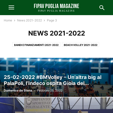
FIPAV PUGLIA MAGAZINE
FIPAV PUGLIA MAGAZINE
Home
News 2021-2022
Page 3
NEWS 2021-2022
BANDI E FINANZIAMENTI 2021-2022
BEACH VOLLEY 2021-2022
COMUNICATI A 2021-2022
COMUNICATI B 2021-2022
COMUNICATI C-D 2021-2022
EUROVOLLEYU21W
LA SETTIMANA DI FEDERICA 2021-2022
LO ZOOM DI FIPAV PUGLIA 2021-2022
25-02-2022 #BMVolley – Un’altra big al
NAZIONALI E INTERNAZIONALI 2021-2022
PalaPoli, l’Indeco ospita Gioia del...
NEWS FIPAV BARI-FOGGIA 2021-2022
NEWS FIPAV LECCE 2021-2022
Domenico de Stena
-
Febbraio 25, 2022
NEWS FIPAV PUGLIA 2021-2022
NEWS FIPAV TARANTO 2021-2022
PUNTO SUI CAMPIONATI 2021-2022
VOLLEY GIOVANILE 2021-2022