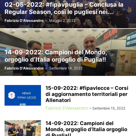
02-05-2022: #fipavpuglia – Conclusa la
Regular Season, così le pugliesi nei...
Fabrizio D'Alessandro
-
Maggio 2, 2022
14-09-2022: Campioni del Mondo,
orgoglio d’Italia orgoglio di Puglia!!
Fabrizio D'Alessandro
-
Settembre 14, 2022
15-09-2022: #fipavlecce – Corsi
di aggiornamento territoriali per
Allenatori
Fabrizio D'Alessandro
-
Settembre 15, 2022
14-09-2022: Campioni del
Mondo, orgoglio d’Italia orgoglio
di Puglia!!