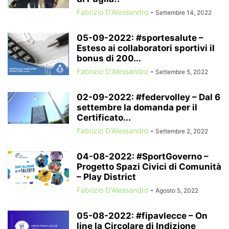
Fabrizio D'Alessandro
-
Settembre 14, 2022
05-09-2022: #sportesalute –
Esteso ai collaboratori sportivi il
bonus di 200...
Fabrizio D'Alessandro
-
Settembre 5, 2022
02-09-2022: #federvolley – Dal 6
settembre la domanda per il
Certificato...
Fabrizio D'Alessandro
-
Settembre 2, 2022
04-08-2022: #SportGoverno –
Progetto Spazi Civici di Comunità
– Play District
Fabrizio D'Alessandro
-
Agosto 5, 2022
05-08-2022: #fipavlecce – On
line la Circolare di Indizione