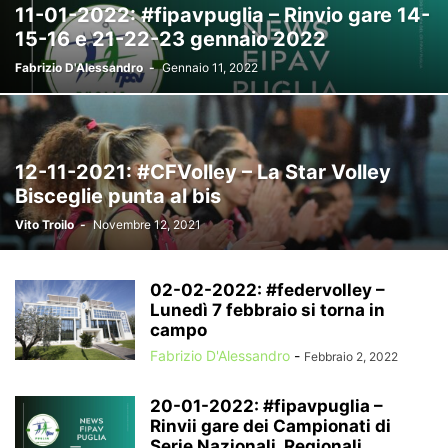
11-01-2022: #fipavpuglia – Rinvio gare 14-
15-16 e 21-22-23 gennaio 2022
Fabrizio D'Alessandro
-
Gennaio 11, 2022
12-11-2021: #CFVolley – La Star Volley
Bisceglie punta al bis
Vito Troilo
-
Novembre 12, 2021
02-02-2022: #federvolley –
Lunedì 7 febbraio si torna in
campo
Fabrizio D'Alessandro
-
Febbraio 2, 2022
20-01-2022: #fipavpuglia –
Rinvii gare dei Campionati di
Serie Nazionali, Regionali...