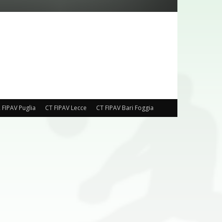
 FIPAV Puglia
CT FIPAV Lecce
CT FIPAV Bari Foggia