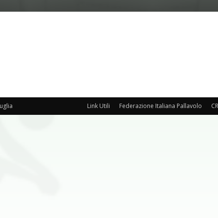
uglia
Link Utili
Federazione Italiana Pallavolo
CR