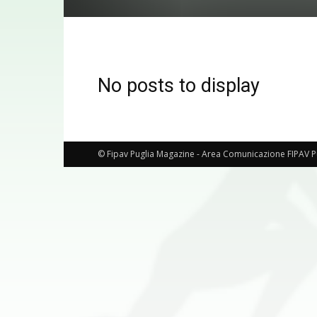
No posts to display
© Fipav Puglia Magazine - Area Comunicazione FIPAV P