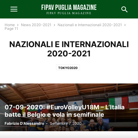
FIPAV PUGLIA MAGAZINE
FIPAV PUGLIA MAGAZINE
Home
News 2020-2021
Nazionali e Internazionali 2020-2021
Page 11
NAZIONALI E INTERNAZIONALI
2020-2021
TOKYO2020
07-09-2020: #EuroVolleyU18M – L’Italia
batte il Belgio e vola in semifinale
Fabrizio D'Alessandro
-
Settembre 7, 2020