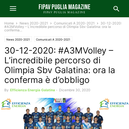
FIPAV PUGLIA MAGAZINE
FIPAV PUGLIA MAGAZINE
Home
News 2020-2021
Comunicati A 2020-2021
30-12-2020:
#A3MVolley – L’incredibile percorso di Olimpia Sbv Galatina: ora la
conferma...
News 2020-2021
Comunicati A 2020-2021
30-12-2020: #A3MVolley –
L’incredibile percorso di
Olimpia Sbv Galatina: ora la
conferma è d’obbligo
By
Efficienza Energia Galatina
-
Dicembre 30, 2020