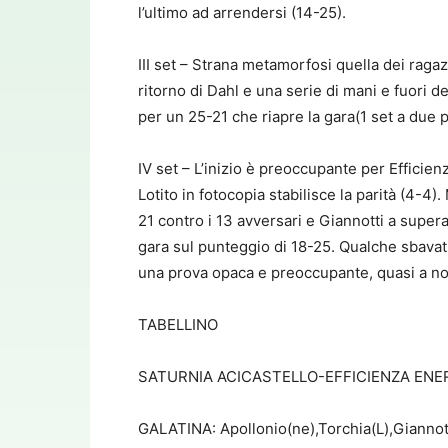
l’ultimo ad arrendersi (14-25).
III set – Strana metamorfosi quella dei raga
ritorno di Dahl e una serie di mani e fuori de
per un 25-21 che riapre la gara(1 set a due pe
IV set – L’inizio è preoccupante per Efficie
Lotito in fotocopia stabilisce la parità (4-4).
21 contro i 13 avversari e Giannotti a supera
gara sul punteggio di 18-25. Qualche sbavatur
una prova opaca e preoccupante, quasi a non 
TABELLINO
SATURNIA ACICASTELLO-EFFICIENZA ENERGI
GALATINA: Apollonio(ne),Torchia(L),Giannotti