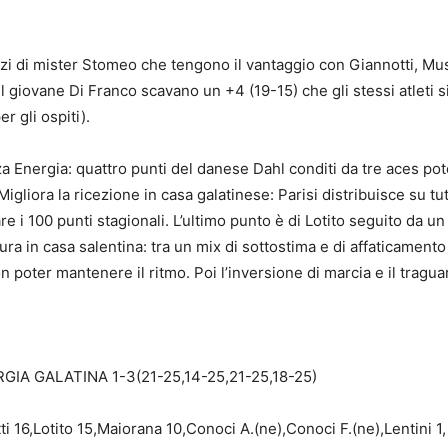
zzi di mister Stomeo che tengono il vantaggio con Giannotti, Mus
l giovane Di Franco scavano un +4 (19-15) che gli stessi atleti si
r gli ospiti).
nza Energia: quattro punti del danese Dahl conditi da tre aces po
 Migliora la ricezione in casa galatinese: Parisi distribuisce su tu
re i 100 punti stagionali. L’ultimo punto è di Lotito seguito da un
a in casa salentina: tra un mix di sottostima e di affaticamento 
poter mantenere il ritmo. Poi l’inversione di marcia e il traguar
A GALATINA 1-3(21-25,14-25,21-25,18-25)
 16,Lotito 15,Maiorana 10,Conoci A.(ne),Conoci F.(ne),Lentini 1,