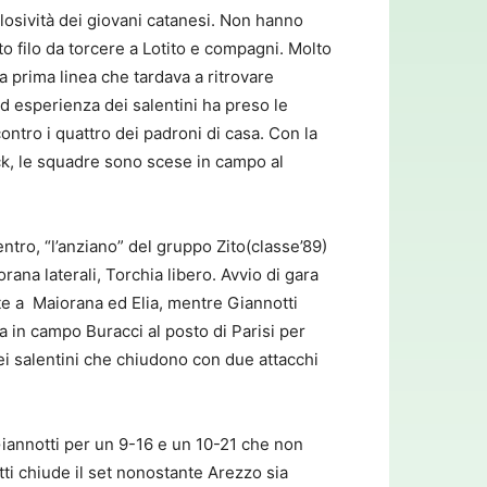
splosività dei giovani catanesi. Non hanno
ato filo da torcere a Lotito e compagni. Molto
a prima linea che tardava a ritrovare
d esperienza dei salentini ha preso le
ntro i quattro dei padroni di casa. Con la
eck, le squadre sono scese in campo al
ntro, “l’anziano” del gruppo Zito(classe’89)
rana laterali, Torchia libero. Avvio di gara
te a Maiorana ed Elia, mentre Giannotti
in campo Buracci al posto di Parisi per
dei salentini che chiudono con due attacchi
 Giannotti per un 9-16 e un 10-21 che non
ti chiude il set nonostante Arezzo sia