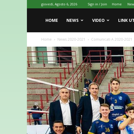
giovedì, Agosto 6, 2026
Sign in / Join
Home
New
HOME
NEWS
VIDEO
LINK UT
Home
News 2020-2021
Comunicati A 2020-2021