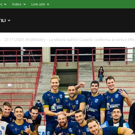
s
Video
Link utili
ILI
23-11-2020: #A3MVolley – La vittoria sull’Aci Castello conferma al vertice Effic