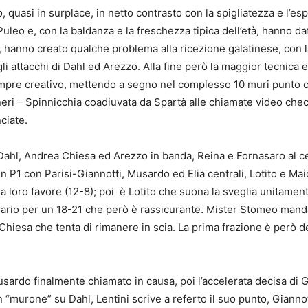
o, quasi in surplace, in netto contrasto con la spigliatezza e l’e
 Puleo e, con la baldanza e la freschezza tipica dell’età, hanno d
l, hanno creato qualche problema alla ricezione galatinese, con l
 attacchi di Dahl ed Arezzo. Alla fine però la maggior tecnica e
sempre creativo, mettendo a segno nel complesso 10 muri punto co
rneri – Spinnicchia coadiuvata da Spartà alle chiamate video ch
ciate.
 -Dahl, Andrea Chiesa ed Arezzo in banda, Reina e Fornasaro al ce
in P1 con Parisi-Giannotti, Musardo ed Elia centrali, Lotito e Maio
a loro favore (12-8); poi è Lotito che suona la sveglia unitamen
ario per un 18-21 che però è rassicurante. Mister Stomeo manda 
 Chiesa che tenta di rimanere in scia. La prima frazione è però 
n Musardo finalmente chiamato in causa, poi l’accelerata decisa di
“murone” su Dahl, Lentini scrive a referto il suo punto, Giannot