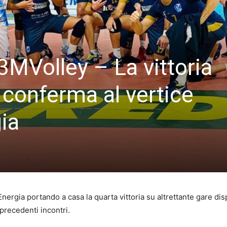
MVolley – La vittoria
o conferma al vertice
ia
 Energia portando a casa la quarta vittoria su altrettante gare dis
 precedenti incontri.