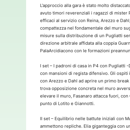
L’approccio alla gara è stato molto distaccat
avuto timori reverenziali i ragazzi di mister
efficaci al servizio con Reina, Arezzo e Dah
compattezza nel fondamentale del muro sugli
misure sulla distribuzione di un Pugliatti 
direzione arbitrale affidata alla coppia Gua
PalaArcidiacono con le formazioni preannun
I set – I padroni di casa in P4 con Pugliatti
con mansioni di regista difensivo. Gli ospiti 
con Arezzo e Dahl ad aprire un primo break 
trova opposizione concreta nel muro avvers
elevare il muro, Fasanaro attacca fuori, con
punto di Lotito e Giannotti.
II set – Equilibrio nelle battute iniziali co
ammettono repliche. Elia giganteggia con un 