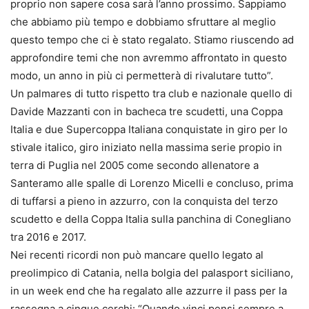
proprio non sapere cosa sarà l’anno prossimo. Sappiamo
che abbiamo più tempo e dobbiamo sfruttare al meglio
questo tempo che ci è stato regalato. Stiamo riuscendo ad
approfondire temi che non avremmo affrontato in questo
modo, un anno in più ci permetterà di rivalutare tutto”.
Un palmares di tutto rispetto tra club e nazionale quello di
Davide Mazzanti con in bacheca tre scudetti, una Coppa
Italia e due Supercoppa Italiana conquistate in giro per lo
stivale italico, giro iniziato nella massima serie propio in
terra di Puglia nel 2005 come secondo allenatore a
Santeramo alle spalle di Lorenzo Micelli e concluso, prima
di tuffarsi a pieno in azzurro, con la conquista del terzo
scudetto e della Coppa Italia sulla panchina di Conegliano
tra 2016 e 2017.
Nei recenti ricordi non può mancare quello legato al
preolimpico di Catania, nella bolgia del palasport siciliano,
in un week end che ha regalato alle azzurre il pass per la
rassegna a cinque cerchi: “Quando vinci pensi sempre a