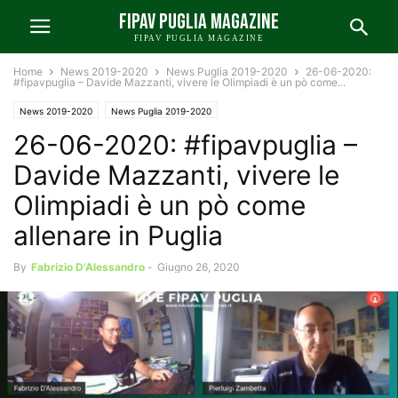
FIPAV PUGLIA MAGAZINE
FIPAV PUGLIA MAGAZINE
Home
News 2019-2020
News Puglia 2019-2020
26-06-2020:
#fipavpuglia – Davide Mazzanti, vivere le Olimpiadi è un pò come...
News 2019-2020
News Puglia 2019-2020
26-06-2020: #fipavpuglia –
Davide Mazzanti, vivere le
Olimpiadi è un pò come
allenare in Puglia
By
Fabrizio D'Alessandro
-
Giugno 26, 2020