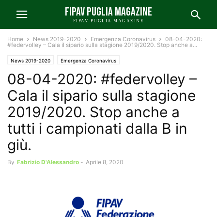
FIPAV PUGLIA MAGAZINE
FIPAV PUGLIA MAGAZINE
Home
News 2019-2020
Emergenza Coronavirus
08-04-2020:
#federvolley – Cala il sipario sulla stagione 2019/2020. Stop anche a...
News 2019-2020
Emergenza Coronavirus
08-04-2020: #federvolley –
Nazionali e Internazionali 2019-2020
Cala il sipario sulla stagione
2019/2020. Stop anche a
tutti i campionati dalla B in
giù.
By
Fabrizio D'Alessandro
-
Aprile 8, 2020