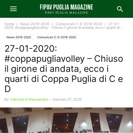
FIPAV PUGLIA MAGAZINE
FIPAV PUGLIA MAGAZINE
Home
News 2019-2020
Comunicati C-D 2019-2020
27-01-
2020: #coppapugliavolley – Chiuso il girone di andata, ecco i quarti di...
News 2019-2020
Comunicati C-D 2019-2020
27-01-2020:
Comunicati Coppa Puglia 2019-2020
#coppapugliavolley – Chiuso
il girone di andata, ecco i
quarti di Coppa Puglia di C e
D
By
Fabrizio D'Alessandro
-
Gennaio 27, 2020