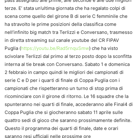
pass assegnato alle prime, alle seconde e alle due migliori
terze. E’ stata un’ultima giornata che ha regalato colpi di
scena come quello del girone B di serie C femminile che
ha stravolto le prime posizioni della classifica come
nell’infinito big match tra Terlizzi e Conversano, trasmesso
in diretta streaming sul canale youtube del CR FIPAV
Puglia (
https://youtu.be/Rad5rnquSmw
) che ha visto
scivolare Terlizzi dal primo al terzo posto dopo la sconfitta
interna al tie break con Conversano. Sabato 1 e domenica
2 febbraio in campo quindi le migliori dei campionati di
serie C e D per i quarti di finale di Coppa Puglia con i
campionati che rispetteranno un turno di stop prima di
ricominciare con il girone di ritorno. Le 16 squadre che la
spunteranno nei quarti di finale, accederanno alle Final4 di
Coppa Puglia che si giocheranno sabato 11 aprile sulle
quattro sedi di gioco che saranno prossimamente definite.
Questo il programma dei quarti di finale, date e orari
saranno resi ufficiali nelle prossime ore